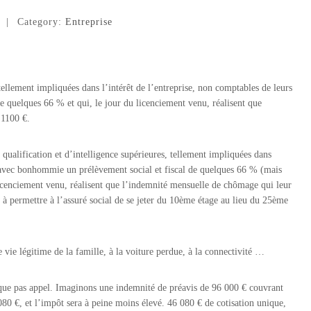
Category:
Entreprise
 tellement impliquées dans l’intérêt de l’entreprise, non comptables de leurs
e quelques 66 % et qui, le jour du licenciement venu, réalisent que
 1100 €.
qualification et d’intelligence supérieures, tellement impliquées dans
nt avec bonhommie un prélèvement social et fiscal de quelques 66 % (mais
 licenciement venu, réalisent que l’indemnité mensuelle de chômage qui leur
t à permettre à l’assuré social de se jeter du 10ème étage au lieu du 25ème
e vie légitime de la famille, à la voiture perdue, à la connectivité …
esque pas appel. Imaginons une indemnité de préavis de 96 000 € couvrant
080 €, et l’impôt sera à peine moins élevé. 46 080 € de cotisation unique,